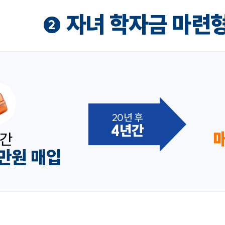
자녀 학자금 마련
2
20년 후
4년간
매
년간
0만원 매입