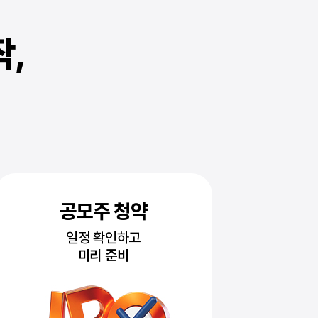
작,
개인투자용 국채
개인연
절세 혜택 & 목돈 마련
수익률
안정적인 국채투자
투