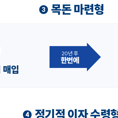
목돈 마련형
3
20년 후
한번에
시 매입
정기적 이자 수령
4