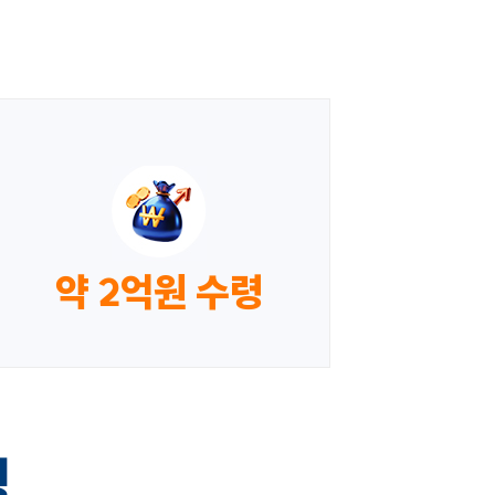
약 2억원 수령
형