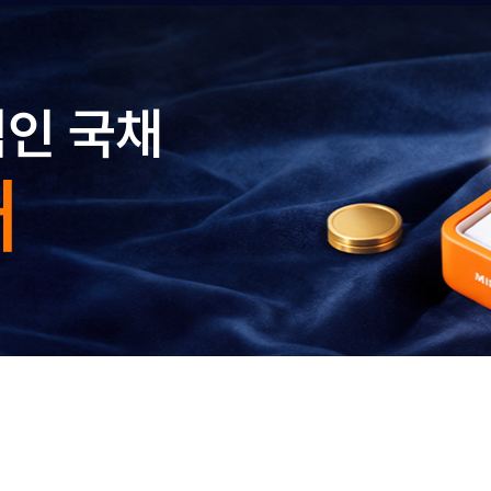
인 국채
채
는 전용계좌를 보