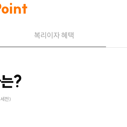
oint
복리이자 혜택
자는?
 세전)