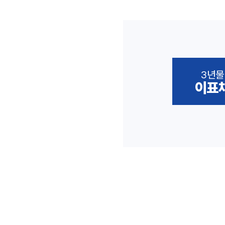
3년물
이표