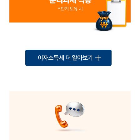
일반 채권
개인투자용 국채
금융소득 2,000만원 초과 시
매입액 2억원까지
초과분 누진세율 적용
분리과세 적용
*종합소득에 합산
*만기 보유 시
이자소득세 더 알아보기